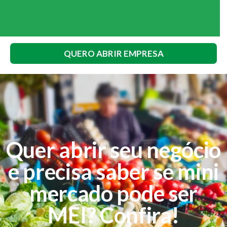
QUERO ABRIR EMPRESA
Quer abrir seu negócio
e precisa saber se mini
mercado pode ser
MEI? Confira!