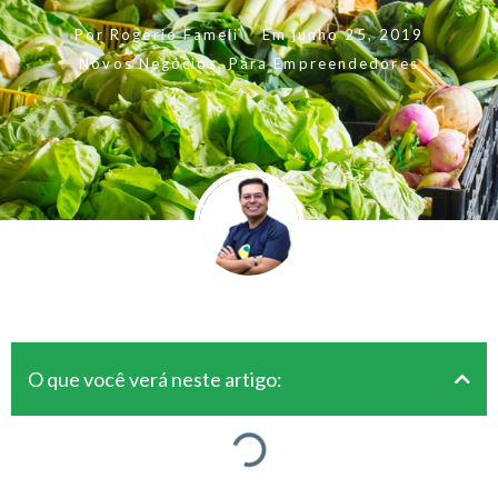
Por
Rogerio Fameli
Em
junho 25, 2019
Novos Negócios
,
Para Empreendedores
O que você verá neste artigo: