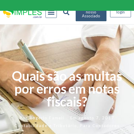
Seja
nosso
login
Associado
Quais são as multas
por erros em notas
fiscais?
Por
Rogerio Fameli
Em
agosto 7, 2017
Contabilidade e Tributário
,
Para Contadores