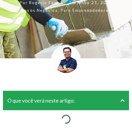
Por
Rogerio Fameli
Em
junho 21, 2019
Novos Negócios
,
Para Empreendedores
O que você verá neste artigo: