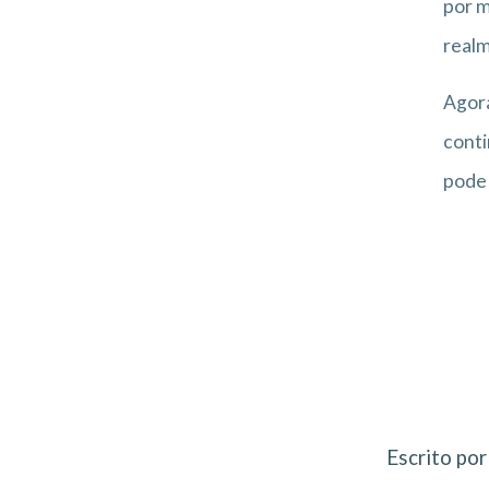
por m
realm
Agora
conti
pode 
Escrito por