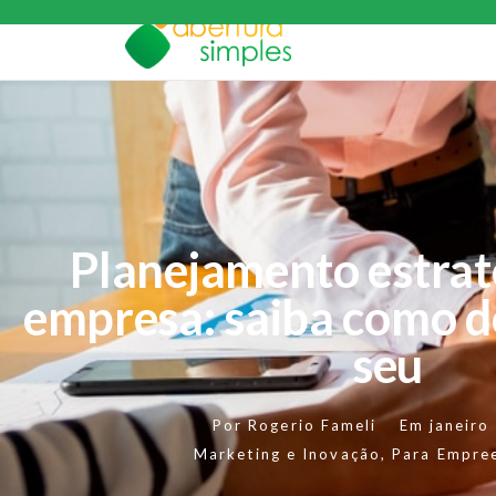
Planejamento estrat
empresa: saiba como d
seu
Por
Rogerio Fameli
Em
janeiro
Marketing e Inovação
,
Para Empre