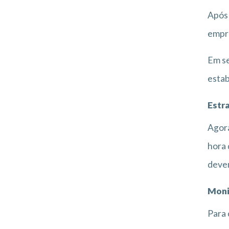
Após 
empre
Em se
estab
Estr
Agora
hora 
devem
Moni
Para 