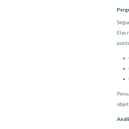
Perg
Segun
Elas 
ponto
Pensa
objet
Anál