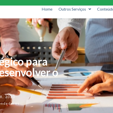
Home
Outros Serviços
Conteúd
égico para
esenvolver o
 8, 2020
endedores