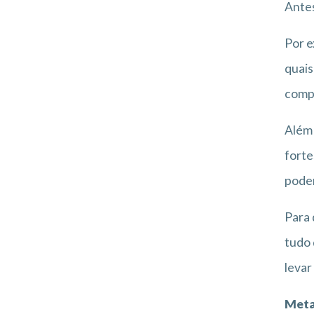
Antes
Por e
quais
comp
Além 
forte
podem
Para 
tudo 
levar
Met