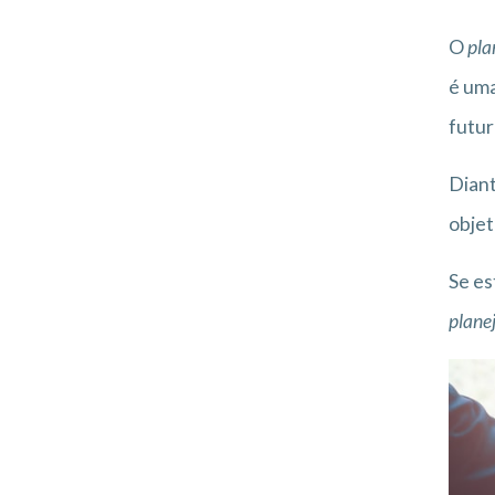
O
pla
é uma
futur
Diant
objet
Se es
plane