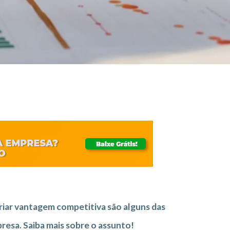
criar vantagem competitiva são alguns das
esa. Saiba mais sobre o assunto!