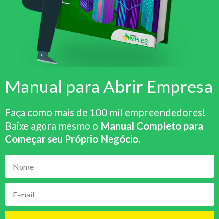
Manual para Abrir Empresa
Faça como mais de 100 mil empreendedores!
Baixe agora mesmo o
Manual Completo para
Começar seu Próprio Negócio
.