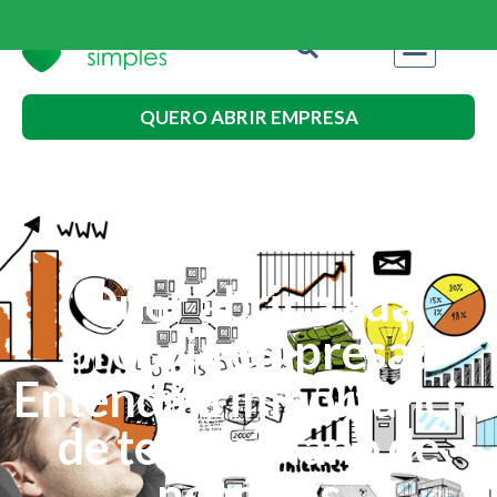
QUERO ABRIR EMPRESA
Quer abrir a sua
própria empresa?
Entenda a importância
de ter um plano de
negócios