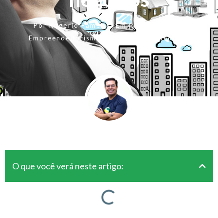
Por
Rogerio Fameli
Em
julho 12, 2018
Empreendedorismo
,
Para Empreendedores
O que você verá neste artigo: