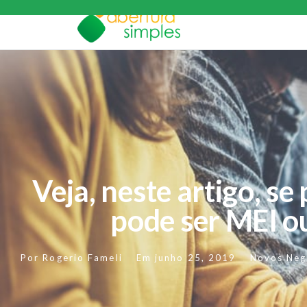
Veja, neste artigo, se 
pode ser MEI o
Por
Rogerio Fameli
Em
junho 25, 2019
Novos Neg