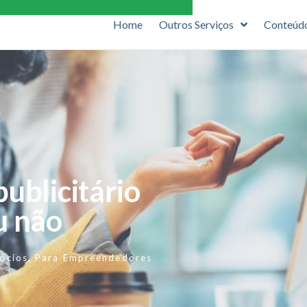
Home
Outros Serviços
Conteúd
publicitário
u não
ócios
,
Para Empreendedores