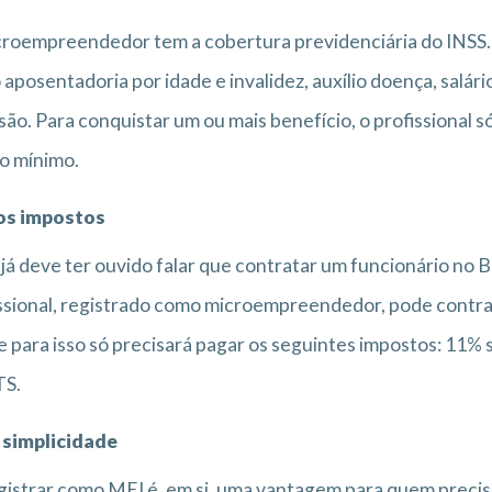
roempreendedor tem a cobertura previdenciária do INSS. Is
aposentadoria por idade e invalidez, auxílio doença, salár
são. Para conquistar um ou mais benefício, o profissional
io mínimo.
s impostos
já deve ter ouvido falar que contratar um funcionário no B
ssional, registrado como microempreendedor, pode contra
e para isso só precisará pagar os seguintes impostos: 11% s
TS.
 simplicidade
gistrar como MEI é, em si, uma vantagem para quem precisa