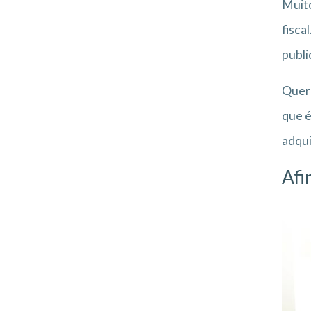
Muito
fisca
publi
Que
que é
adqui
Afi