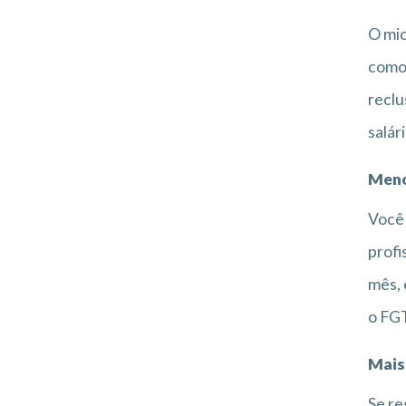
O mic
como 
reclu
salár
Meno
Você 
profi
mês, 
o FG
Mais
Se re