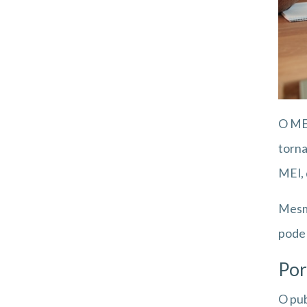
O MEI
torna
MEI, 
Mesmo
pode 
Por
O pub