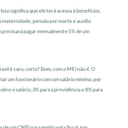
so significa que ele terá acessa à benefícios,
io maternidade, pensão por morte e auxílio
 só precisará pagar mensalmente 5% de um
rasil é caro, certo? Bom, com o MEI não é. O
tar um funcionário com um salário mínimo, por
obre o salário; 3% para a previdência e 8% para
 de um CNPJ para emitir nota fiscal, por