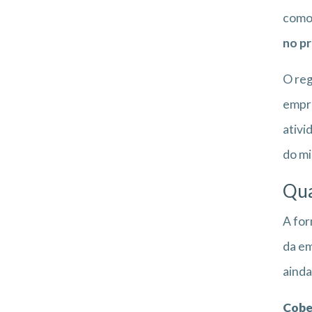
como 
no p
O reg
empre
ativi
do mi
Qua
A for
da em
ainda
Cobe