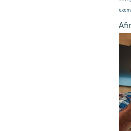
exemp
Afi