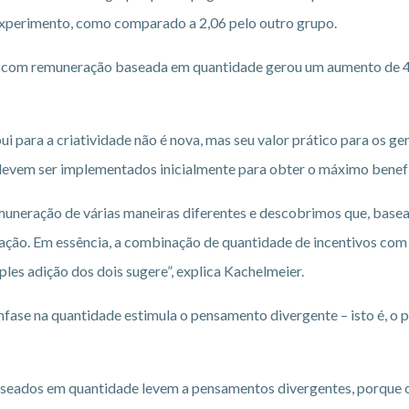
 experimento, como comparado a 2,06 pelo outro grupo.
 com remuneração baseada em quantidade gerou um aumento de 40
ui para a criatividade não é nova, mas seu valor prático para os g
 devem ser implementados inicialmente para obter o máximo benefíc
emuneração de várias maneiras diferentes e descobrimos que, bas
ação. Em essência, a combinação de quantidade de incentivos com
les adição dos dois sugere”, explica Kachelmeier.
nfase na quantidade estimula o pensamento divergente – isto é, o
aseados em quantidade levem a pensamentos divergentes, porque o