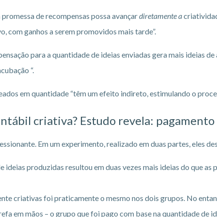
a promessa de recompensas possa avançar
diretamente a
criativida
vo, com ganhos a serem promovidos mais tarde”.
ação para a quantidade de ideias enviadas gera mais ideias de a
ncubação “.
eados em quantidade “têm um efeito indireto, estimulando o proces
ábil criativa? Estudo revela: pagamento 
ressionante. Em um experimento, realizado em duas partes, eles de
 ideias produzidas resultou em duas vezes mais ideias do que as 
ente criativas foi praticamente o mesmo nos dois grupos. No entan
refa em mãos – o grupo que foi pago com base na quantidade de id