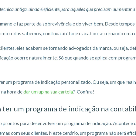
cnica antiga, ainda é eficiente para aqueles que precisam aumentar a c
 humano e faz parte da sobrevivência e do viver bem. Desde tempo
 como todos sabemos, continua até hoje e acabou se tornando uma 
lientes, eles acabam se tornando advogados da marca, ou seja, de
ndicação ocorre naturalmente. Só que quando se aplica com program
ver um programa de indicação personalizado. Ou seja, um que realme
á na hora de
dar um up na sua cartela
? Confira!
a ter um programa de indicação na contabi
ão prontos para desenvolver um programa de indicação. Acontece
mas com seus clientes. Neste cenário, um programa não será eficien