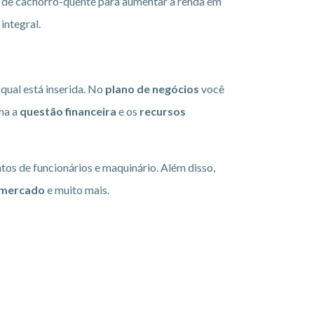
o de cachorro-quente para aumentar a renda em
integral.
qual está inserida. No
plano de negócios
você
lha a
questão financeira
e os
recursos
os de funcionários e maquinário. Além disso,
mercado
e muito mais.