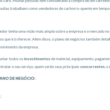
ais caro. Muitas pessoas têm considerado a compra de um carrinh
e muitas trabalham como vendedores de cachorro-quente em tempo 
edor tenha uma visão mais ampla sobre a empresa e o mercado no 
ços que irá oferecer. Além disso, o plano de negócios também deta
volvimento da empresa.
juntar todos os
investimentos
de material, equipamento, pagament
ntratar o seu serviço, quem serão seus principais
concorrentes
, o
LANO DE NEGÓCIO:
;