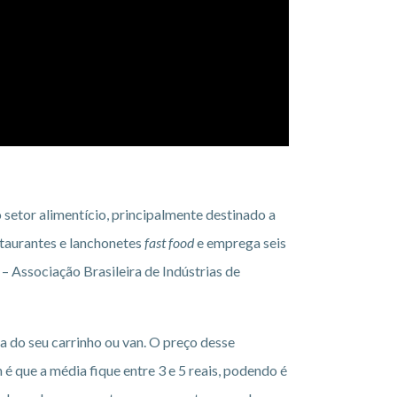
 setor alimentício, principalmente destinado a
estaurantes e lanchonetes
fast food
e emprega seis
 Associação Brasileira de Indústrias de
 do seu carrinho ou van. O preço desse
 que a média fique entre 3 e 5 reais, podendo é