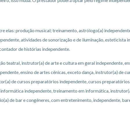
neiro, isso muda. O prestador poderá optar pelo regime independen
re elas: produção musical; treinamento, astrólogo(a) independent
dependente, atividades de sonorização e de iluminação, esteticista 
contador de histórias independente.
o teatral, instrutor(a) de arte e cultura em geral independente, en
ependente, ensino de artes cênicas, exceto dança, instrutor(a) de 
utor(a) de cursos preparatórios independente, cursos preparatórios
e informática independente, treinamento em informática, instrutor(
rio(a) de bar e congêneres, com entretenimento, independente, ba