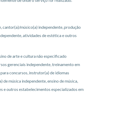
temente de onde o serviço for realizado.
e, cantor(a)/músico(a) independente, produção
independente, atividades de estética e outros
sino de arte e cultura não especificado
cursos gerenciais independente, treinamento em
 para concursos, instrutor(a) de idiomas
a) de música independente, ensino de música,
res e outros estabelecimentos especializados em