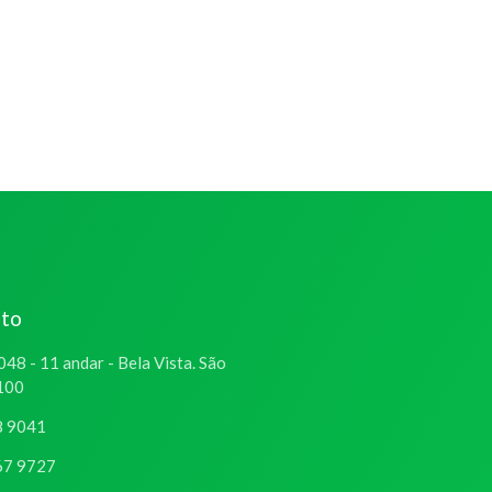
ato
048 - 11 andar - Bela Vista. São
-100
8 9041
67 9727