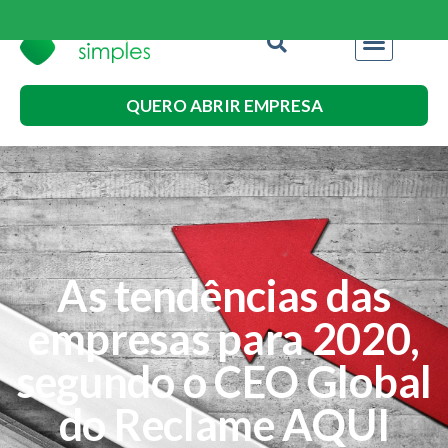
QUERO ABRIR EMPRESA
As tendências das
empresas para 2020,
segundo o CEO Global
do Reclame AQUI