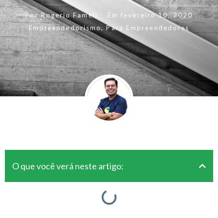
Por
Rogerio Fameli
Em
fevereiro 10, 2020
Empreendedorismo
,
Para Empreendedores
O que você verá neste artigo: