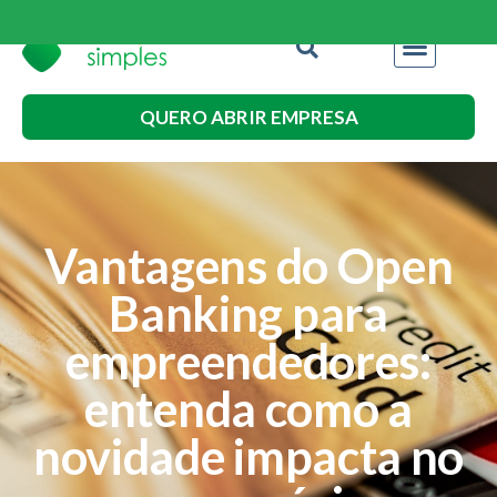
QUERO ABRIR EMPRESA
Vantagens do Open
Banking para
empreendedores:
entenda como a
novidade impacta no