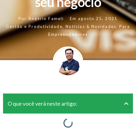
seu negócio
Por
Rogerio Fameli
Em
agosto 25, 2021
Gestão e Produtividade
,
Notícias & Novidades
,
Para
Empreendedores
O que você verá neste artigo: