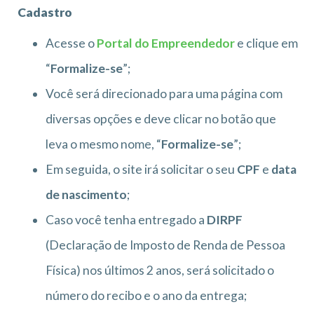
Cadastro
Acesse o
Portal do Empreendedor
e clique em
“
Formalize-se
”;
Você será direcionado para uma página com
diversas opções e deve clicar no botão que
leva o mesmo nome, “
Formalize-se
”;
Em seguida, o site irá solicitar o seu
CPF
e
data
de nascimento
;
Caso você tenha entregado a
DIRPF
(Declaração de Imposto de Renda de Pessoa
Física) nos últimos 2 anos, será solicitado o
número do recibo e o ano da entrega;