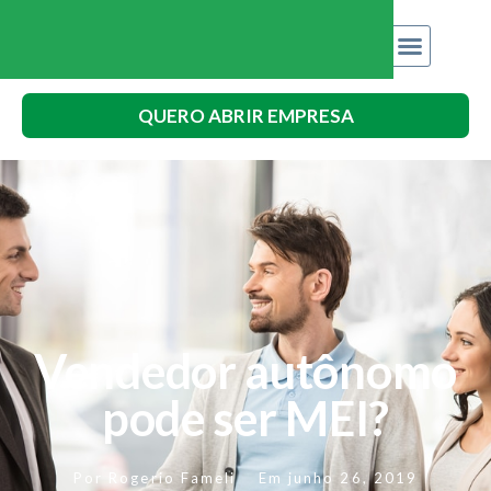
QUERO ABRIR EMPRESA
Vendedor autônomo
pode ser MEI?
Por
Rogerio Fameli
Em
junho 26, 2019