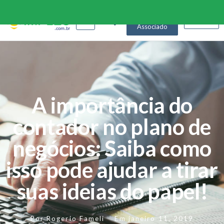
Seja
nosso
login
Associado
A importância do
contador no plano de
negócios: Saiba como
isso pode ajudar a tirar
suas ideias do papel!
Por
Rogerio Fameli
Em
janeiro 11, 2019