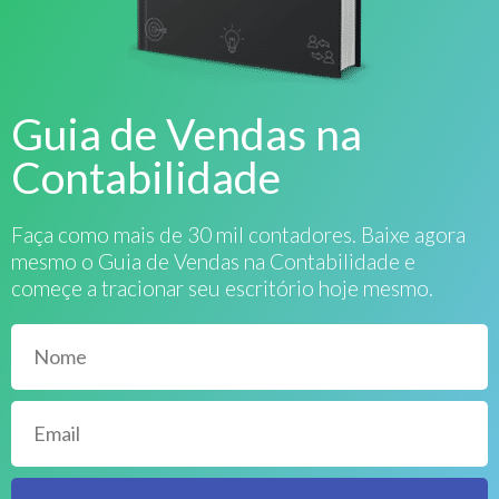
Guia de Vendas na
Contabilidade
Faça como mais de 30 mil contadores. Baixe agora
mesmo o Guia de Vendas na Contabilidade e
começe a tracionar seu escritório hoje mesmo.