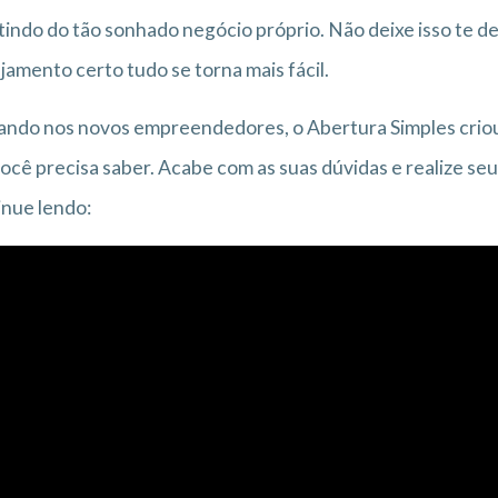
tindo do tão sonhado negócio próprio. Não deixe isso te 
jamento certo tudo se torna mais fácil.
ndo nos novos empreendedores, o Abertura Simples criou
ocê precisa saber. Acabe com as suas dúvidas e realize seu
nue lendo: