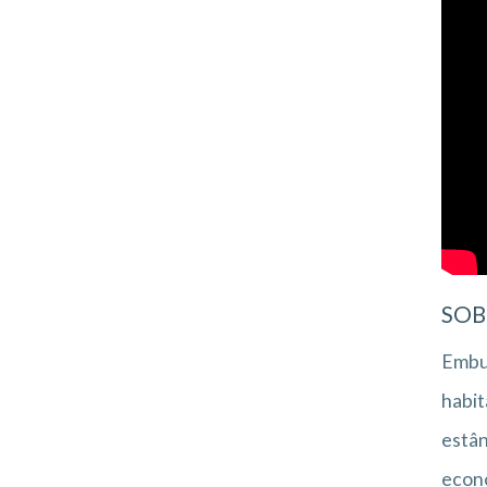
SOB
Embu 
habit
estân
econo