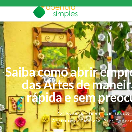
Saiba como abrir emp
das Artes de maneir
rápida e sem preo
Por
Rogerio Fameli
Em
agosto
Abertura de Empresa
,
Para Empre