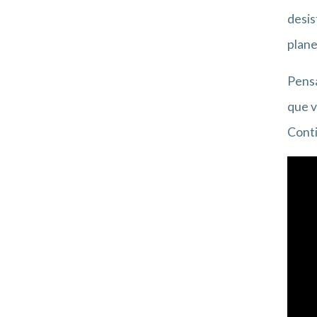
desis
plane
Pensa
que v
Conti