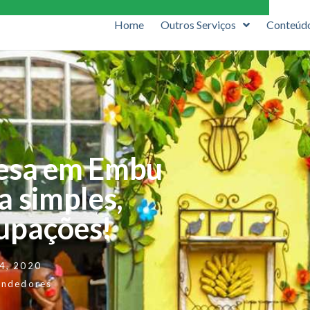
Home
Outros Serviços
Conteúd
resa em Embu
a simples,
cupações!
 4, 2020
endedores