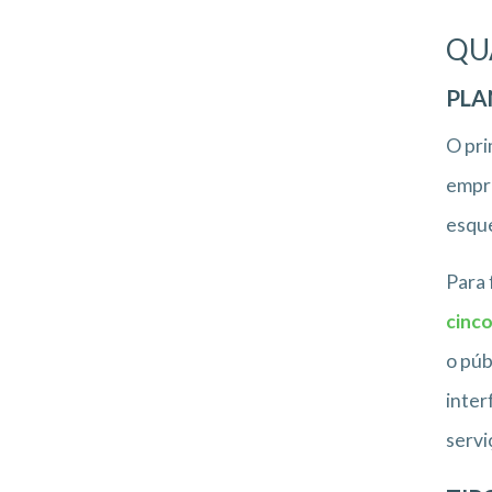
QU
PLA
O pri
empre
esqu
Para 
cinco
o púb
inter
servi