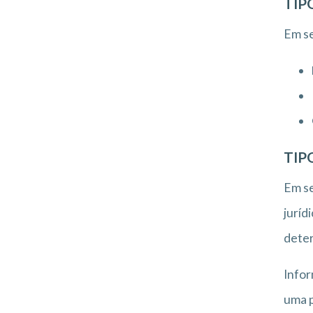
TIP
Em se
TIP
Em se
juríd
deter
Infor
uma p