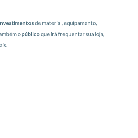
investimentos
de material, equipamento,
 também o
público
que irá frequentar sua loja,
ais.