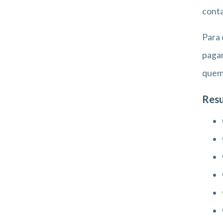
conta
Para 
pagam
quem 
Resu