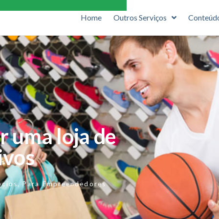
Home
Outros Serviços
Conteúd
r uma loja de
ivos
ócios
,
Para Empreendedores