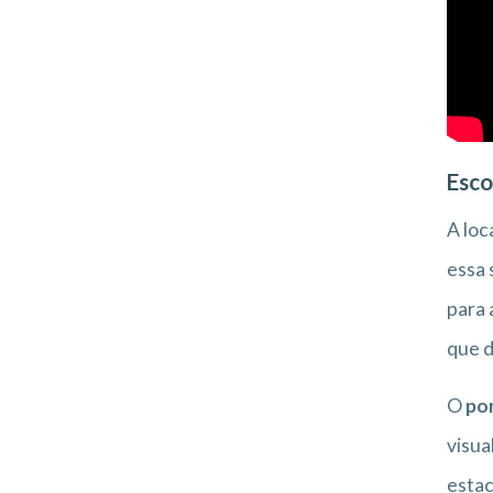
Esco
A loc
essa 
para 
que d
O
pon
visua
estac