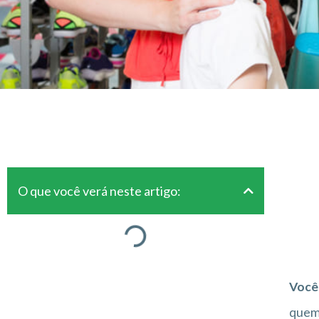
O que você verá neste artigo:
Você 
quem 