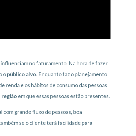
s influenciam no faturamento. Na hora de fazer
o o
público alvo
. Enquanto faz o planejamento
xa de renda e os hábitos de consumo das pessoas
a
região
em que essas pessoas estão presentes.
cal com grande fluxo de pessoas, boa
e também se o cliente terá facilidade para