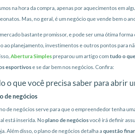
mos na hora da compra, apenas por aquecimentos em alg
onatos. Mas, no geral, é um negócio que vende bem o ano
mercado bastante promissor, e pode ser uma ótima forma 
o ao planejamento, investimentos e outros pontos para n
isso,
Abertura Simples
preparou um artigo com
tudo o que
os esportivos
e se dar bem nos negócios. Confira:
o o que você precisa saber para abrir u
o de negócios
no de negócios serve para que o empreendedor tenha uma
al está inserida. No
plano de negócios
você irá definir as
oja. Além disso, o plano de negócios detalha a
questão fina