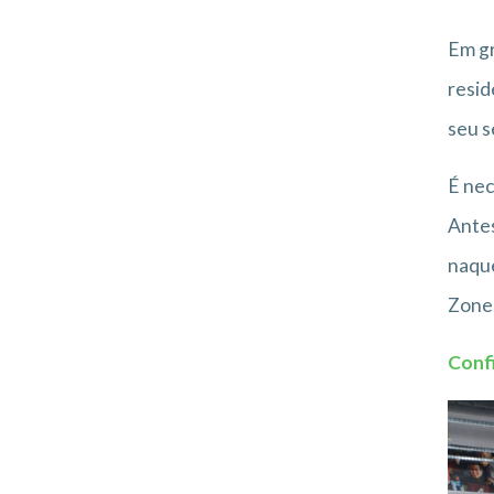
Em gr
resid
seu 
É nec
Antes
naque
Zone
Confi