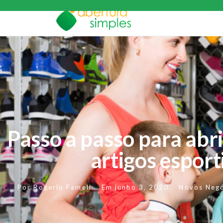
Passo a passo para abri
artigos esport
Por
Rogerio Fameli
Em
junho 3, 2020
Novos Neg