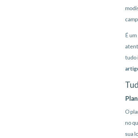
modis
campe
É um 
atent
tudo 
artig
Tud
Plan
O pla
no qu
sua l