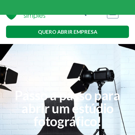
QUERO ABRIR EMPRESA
Passo a passo para
abrir um estúdio
fotográfico!