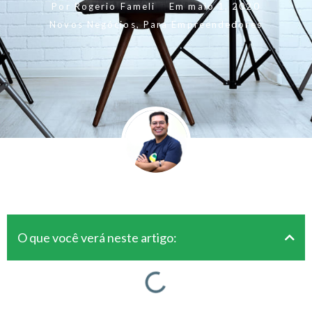
Por
Rogerio Fameli
Em
maio 1, 2020
Novos Negócios
,
Para Empreendedores
O que você verá neste artigo: