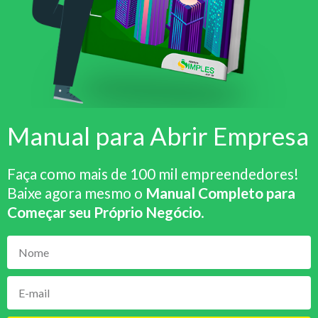
Manual para Abrir Empresa
Faça como mais de 100 mil empreendedores!
Baixe agora mesmo o
Manual Completo para
Começar seu Próprio Negócio
.