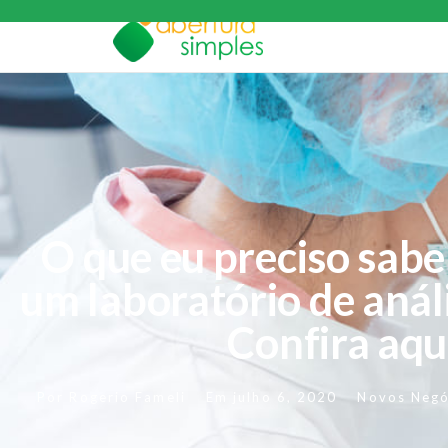
O que eu preciso sabe
um laboratório de análi
Confira aqu
Por
Rogerio Fameli
Em
julho 6, 2020
Novos Negó