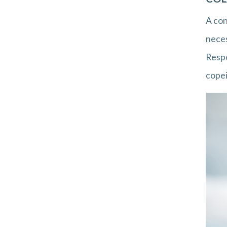
A co
neces
Respo
copei