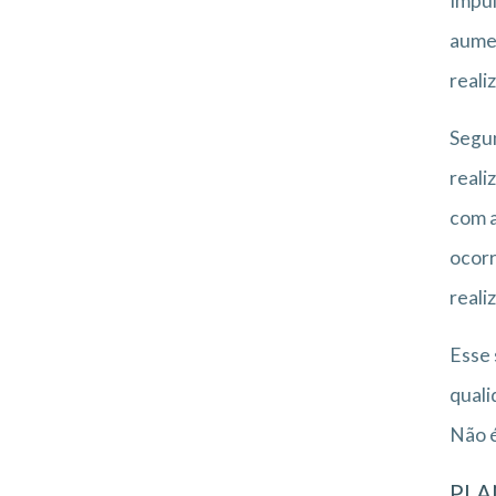
Impul
aumen
reali
Segun
reali
com a
ocorr
reali
Esse 
quali
Não é
PLA