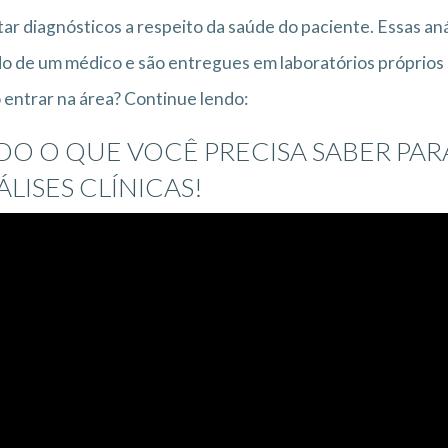
ar diagnósticos a respeito da saúde do paciente. Essas aná
o de um médico e são entregues em laboratórios próprios 
entrar na área? Continue lendo:
DO O QUE VOCÊ PRECISA SABER PAR
LISES CLÍNICAS!