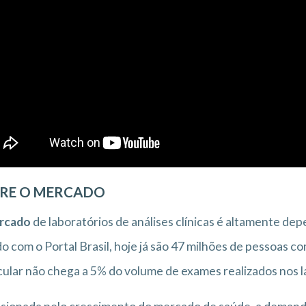
RE O MERCADO
rcado
de laboratórios de análises clínicas é altamente d
o com o Portal Brasil, hoje já são 47 milhões de pessoas 
cular não chega a 5% do volume de exames realizados nos l