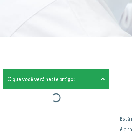
O que você verá neste artigo:
Está 
é o r