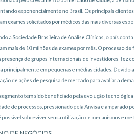
sionada pelo crescimento do mercado de saúde, a demanda 
tando exponencialmente no Brasil. Os principais clientes 
zam exames solicitados por médicos das mais diversas espe
do a Sociedade Brasileira de Análise Clínicas, o país con
zam mais de 10 milhões de exames por mês. O processo de fu
 presença de grupos internacionais de investidores, fez 
a principalmente em pequenas e médias cidades. Devido ao
zação de ações de pesquisa de mercado para avaliar a dema
segmento tem sido beneficiado pela evolução tecnológica
dade de processos, pressionado pela Anvisa e amparado pel
 possível sobreviver sem a utilização de mecanismos e me
NO DE NEGÓCIOS