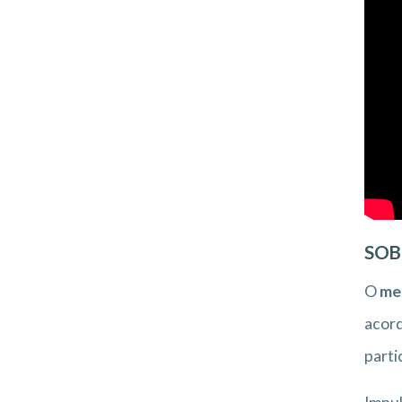
SOB
O
me
acord
parti