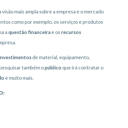
 visão mais ampla sobre a empresa e o mercado
suntos como por exemplo, os serviços e produtos
ha a
questão financeira
e os
recursos
mpresa.
investimentos
de material, equipamento,
e pesquisar também o
público
que irá contratar o
do
e muito mais.
O: