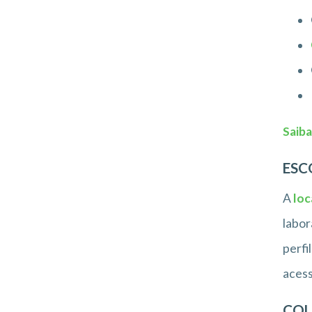
Saiba
ESC
A
loc
labor
perfi
acess
CO