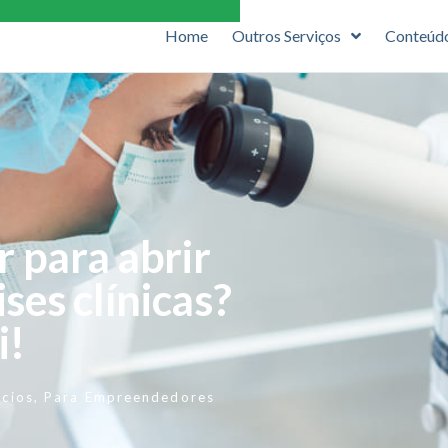
Home
Outros Serviços
Conteúd
r para abrir
ses clínicas?
i!
cios
,
Para Empreendedores