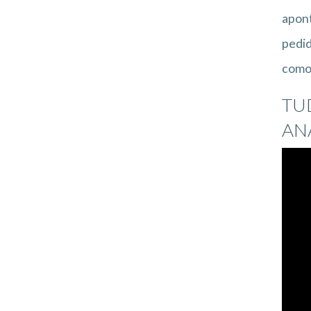
apont
pedid
como 
TU
ANÁ