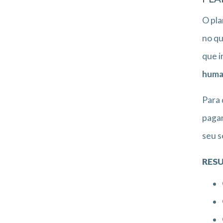
O pla
no qu
que i
huma
Para 
pagam
seu s
RESU