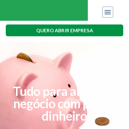
QUERO ABRIR EMPRESA
Tudo para abrir um
negócio com pouco
dinheiro