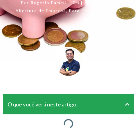
Por
Rogerio Fameli
Em
julho 28, 2020
Abertura de Empresa
,
Para Empreendedores
O que você verá neste artigo: