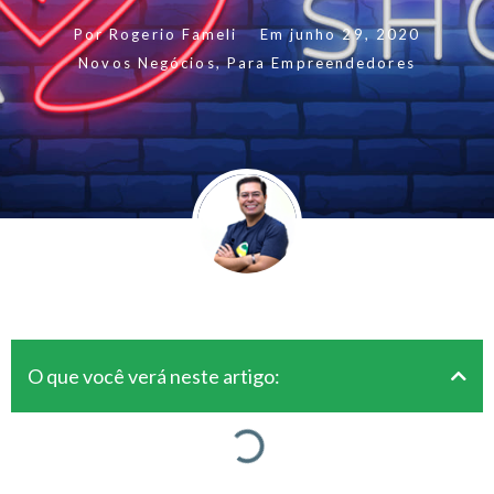
Por
Rogerio Fameli
Em
junho 29, 2020
Novos Negócios
,
Para Empreendedores
O que você verá neste artigo: