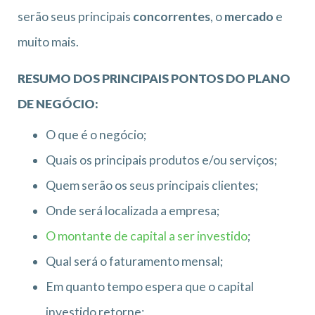
serão seus principais
concorrentes
, o
mercado
e
muito mais.
RESUMO DOS PRINCIPAIS PONTOS DO PLANO
DE NEGÓCIO:
O que é o negócio;
Quais os principais produtos e/ou serviços;
Quem serão os seus principais clientes;
Onde será localizada a empresa;
O montante de capital a ser investido
;
Qual será o faturamento mensal;
Em quanto tempo espera que o capital
investido retorne;