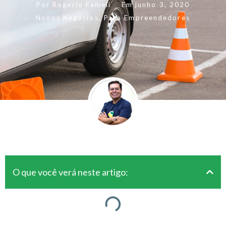
Por
Rogerio Fameli
Em
junho 3, 2020
Novos Negócios
,
Para Empreendedores
O que você verá neste artigo: