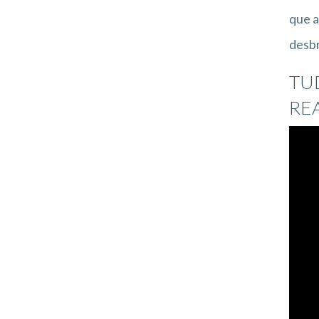
que a
desbr
TU
RE