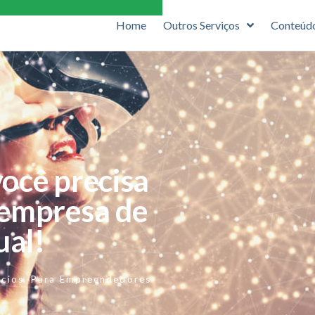
Home
Outros Serviços
Conteúd
ocê precisa
 empresa de
ual!
cios
,
Para Empreendedores