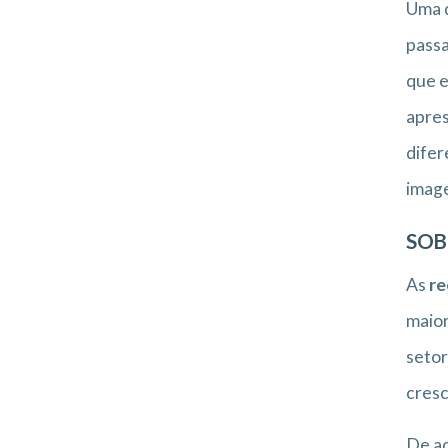
Uma 
passa
que e
apres
difer
image
SOB
As
re
maior
setor
cresc
De ac