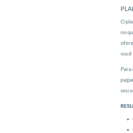
PLA
O pla
no qu
ofere
você 
Para 
pagam
seu s
RESU