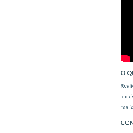
O Q
Reali
ambie
reali
COM