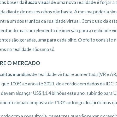
das bases da
ilusão visual
de uma nova realidade é forjar a 
da diante de nossos olhos não basta. A mesma poderia sim
ntra um dos trunfos da realidade virtual. Com o uso da est
entando mais um elemento de imersão para a realidade vir
entes são geradas, uma para cada olho. O efeito consiste 
ns na realidade são uma só.
RE O MERCADO
ceitas mundiais
de realidade virtual e aumentada (VR e AR,
 que 100% ao ano até 2021, de acordo com dados da IDC. O
 devem alcançar US$ 11,4 bilhões este ano, subindo para U
imento anual composta de 113% ao longo dos próximos qu
ordo com a consultoria, os setores que vão puxar o cresci