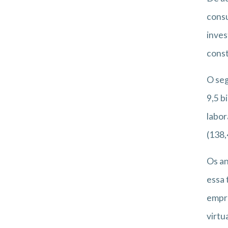
consu
inves
const
O seg
9,5 b
labor
(138,
Os an
essa 
empre
virtu