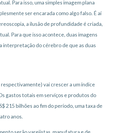
atual. Para isso, uma simples imagem plana
plesmente ser encarada como algo falso. É aí
ereoscopia, a ilusão de profundidade é criada,
tual. Para que isso acontece, duas imagens
na interpretação do cérebro de que as duas
 respectivamente) vai crescer a um índice
s gastos totais em serviços e produtos do
S$ 215 bilhões ao fim do período, uma taxa de
atro anos.
mento serão varejistas, manufatura e de