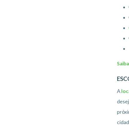
Saiba
ESC
A
loc
desej
próxi
cidad