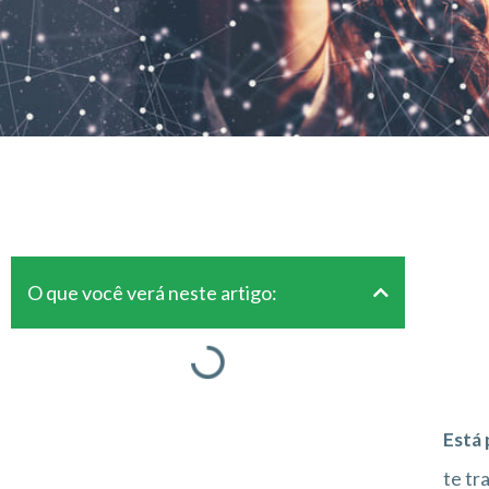
O que você verá neste artigo:
Está 
te tr