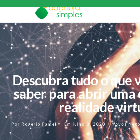
Descubra tudo o que v
saber para abrir uma
realidade virt
Por
Rogerio Fameli
Em
julho 8, 2020
Novos Negó