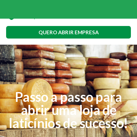
QUERO ABRIR EMPRESA
Passo a passo para
abrir uma loja de
laticínios de sucesso!