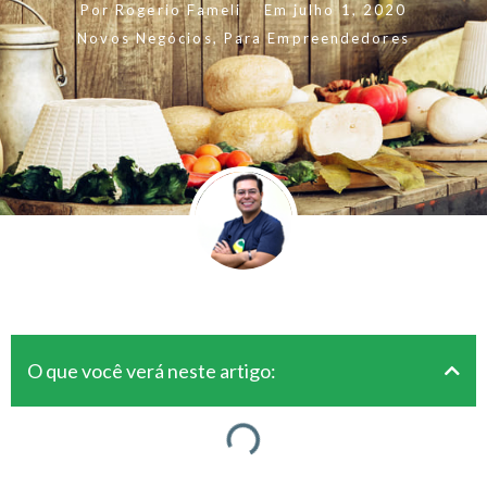
Por
Rogerio Fameli
Em
julho 1, 2020
Novos Negócios
,
Para Empreendedores
O que você verá neste artigo: