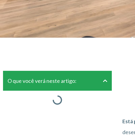
O que você verá neste artigo:
Está 
desen