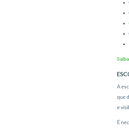
Saiba
ESC
A esc
que d
e visi
É nec