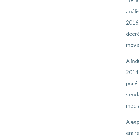
De ac
análi
2016,
decré
movel
A ind
2014,
porém
venda
média
A
exp
em re