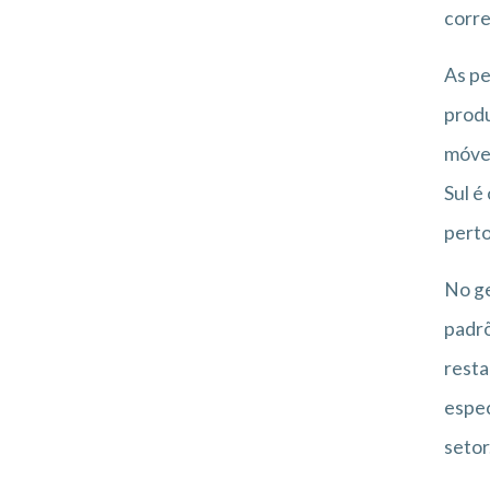
corre
As pe
produ
móvei
Sul é
perto
No ge
padrõ
resta
espec
setor