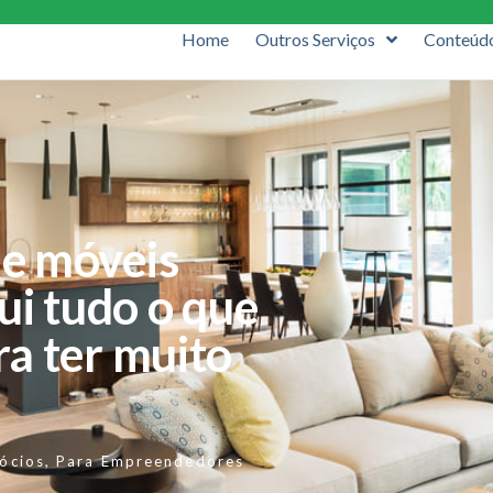
Home
Outros Serviços
Conteúd
de móveis
ui tudo o que
ra ter muito
ócios
,
Para Empreendedores