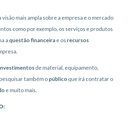
 visão mais ampla sobre a empresa e o mercado
suntos como por exemplo, os serviços e produtos
ha a
questão financeira
e os
recursos
mpresa.
investimentos
de material, equipamento,
e pesquisar também o
público
que irá contratar o
do
e muito mais.
O: