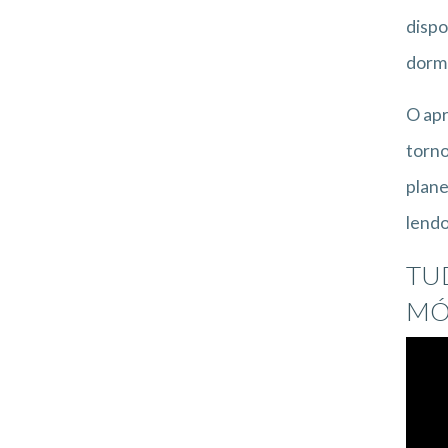
dispo
dormi
O apr
torno
plane
lendo
TU
MÓ