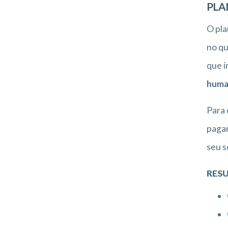
PLA
O pla
no qu
que i
huma
Para 
pagam
seu s
RESU