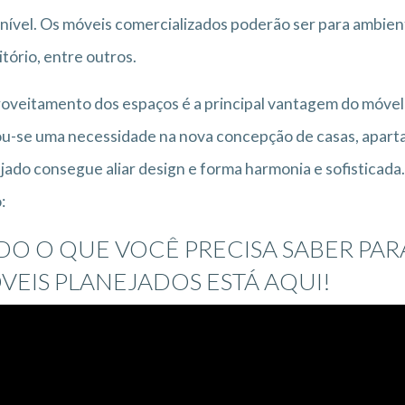
nível. Os móveis comercializados poderão ser para ambient
tório, entre outros.
oveitamento dos espaços é a principal vantagem do móvel 
u-se uma necessidade na nova concepção de casas, apartam
jado consegue aliar design e forma harmonia e sofisticada
:
DO O QUE VOCÊ PRECISA SABER PAR
VEIS PLANEJADOS ESTÁ AQUI!