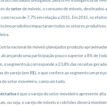
ordo com dados divulgados, pela IEMI Inteligência de Me
ses do
setor
de móveis, o consumo de móveis, destinados a
 com recuo de 7,7% em relação a 2015. Em 2015, os efeit
scimo produtivo impactaram todos os setores produtivos e,
eira.
ústria nacional de móveis planejados produziu aproximad
 alcançando uma participação pouco superior a 8% de toda
, o segmento já corresponde a 23,8% das receitas geradas 
s do varejo (em R$), o que confere ao segmento um preço 
 do setor moveleiro, como um todo.
ectativa
é que o varejo do setor moveleiro apresente alt
ais, ou seja, o varejo de móveis e colchões deverá movim