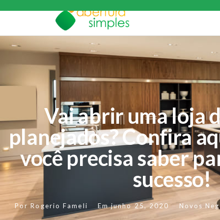
Vai abrir uma loja 
planejados? Confira aq
você precisa saber pa
sucesso!
Por
Rogerio Fameli
Em
junho 25, 2020
Novos Neg