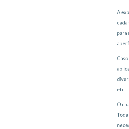
A exp
cada 
para 
aperf
Caso 
aplic
diver
etc.
O cha
Toda 
neces