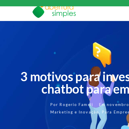
3 motivos para inve
chatbot para e
Por
Rogerio Fameli
Em
novembro
Marketing e Inovação
,
Para Empre