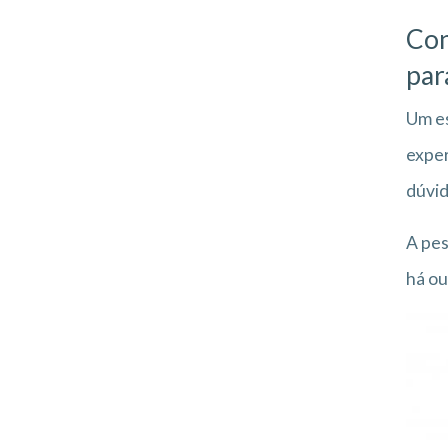
Con
par
Um es
exper
dúvid
A pes
há ou