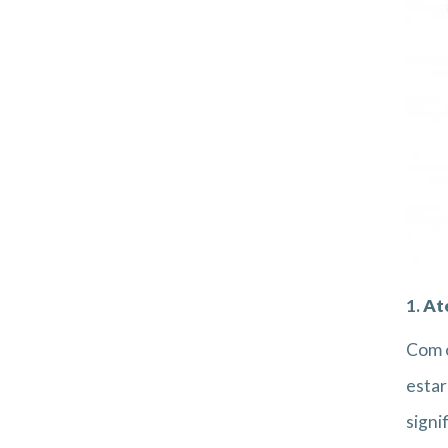
1.
At
Com 
estar
signi