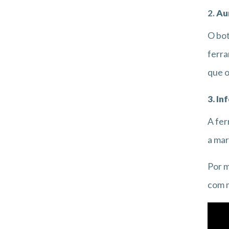
2.
Au
O bot
ferra
que o
3. I
A fer
a mar
Por m
com m