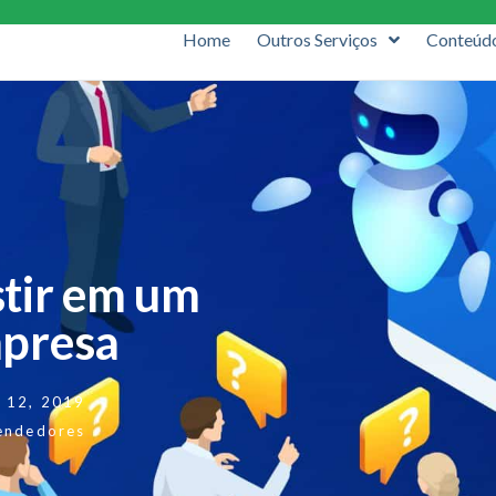
Home
Outros Serviços
Conteúd
stir em um
mpresa
 12, 2019
endedores