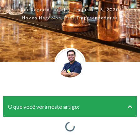
Por
Rogerio Fameli
Em
junho 16, 2020
Novos Negócios
,
Para Empreendedores
O que você verá neste artigo: