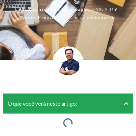
Por
Rogerio Fameli
Em
agosto 12, 2019
Novos Negócios
,
Para Empreendedores
O que você verá neste artigo: