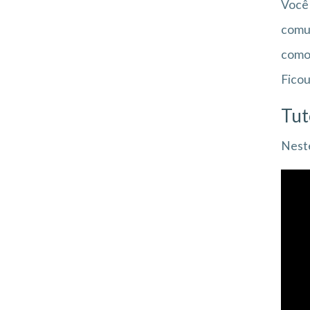
Você 
comum
como 
Ficou
Tut
Neste