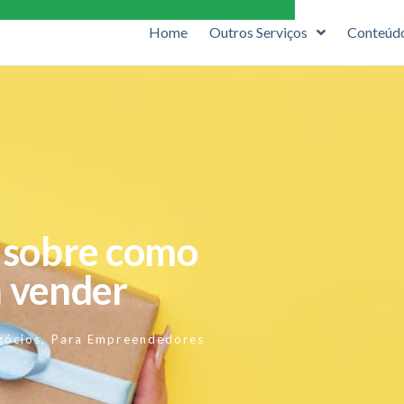
Home
Outros Serviços
Conteúd
s sobre como
a vender
gócios
,
Para Empreendedores