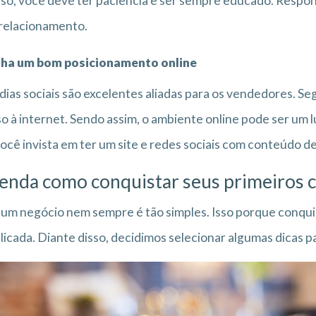
sso, você deve ter paciência e ser sempre educado. Respon
 relacionamento.
nha um bom posicionamento online
dias sociais são excelentes aliadas para os vendedores. S
o à internet. Sendo assim, o ambiente online pode ser um lu
ocê invista em ter um site e redes sociais com conteúdo de
enda como conquistar seus primeiros c
 um negócio nem sempre é tão simples. Isso porque conquis
icada. Diante disso, decidimos selecionar algumas dicas 