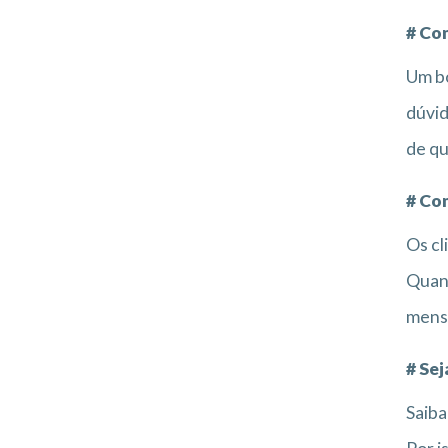
# Co
Um b
dúvid
de qu
# Co
Os cl
Quand
mensa
# Se
Saiba