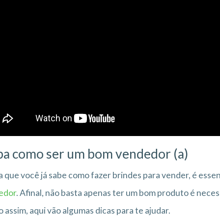
ba como ser um bom vendedor (a)
 que você já sabe como fazer brindes para vender, é esse
edor
. Afinal, não basta apenas ter um bom produto é nece
 assim, aqui vão algumas dicas para te ajudar.