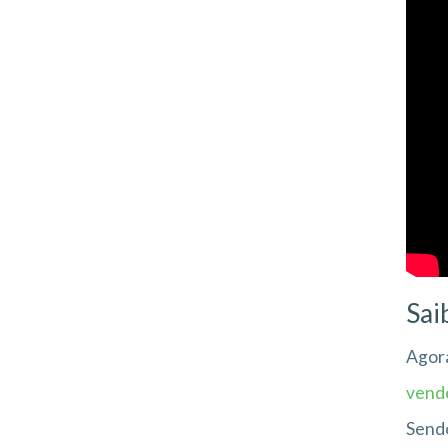
Sai
Agora
vend
Sendo