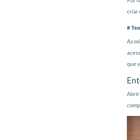
Por i
criar
# Te
As mí
acess
que v
Ent
Abrir
compl