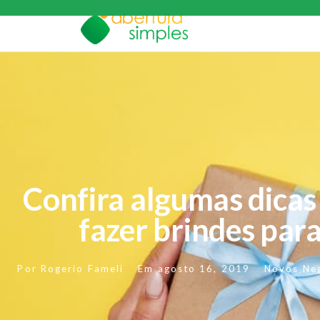
Confira algumas dica
fazer brindes par
Por
Rogerio Fameli
Em
agosto 16, 2019
Novos Ne