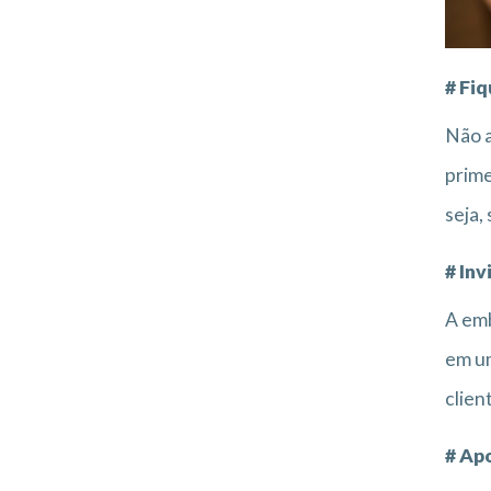
# Fi
Não a
prime
seja,
# In
A emb
em um
clien
# Ap