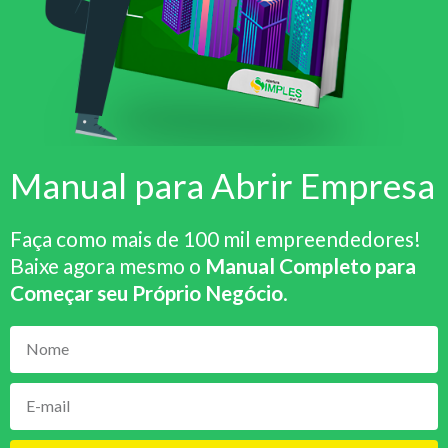
Manual para Abrir Empresa
Faça como mais de 100 mil empreendedores!
Baixe agora mesmo o
Manual Completo para
Começar seu Próprio Negócio
.