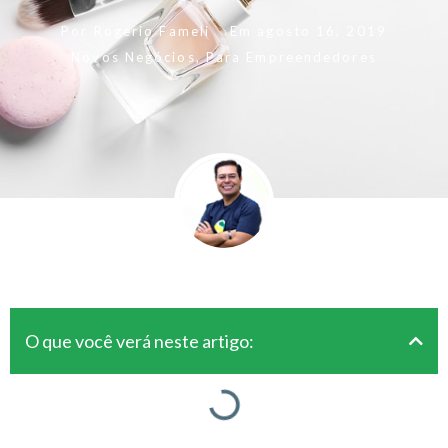
Por
Rogerio Fameli
Em
agosto 16, 2019
Novos Negócios
,
Para Empreendedores
O que você verá neste artigo: