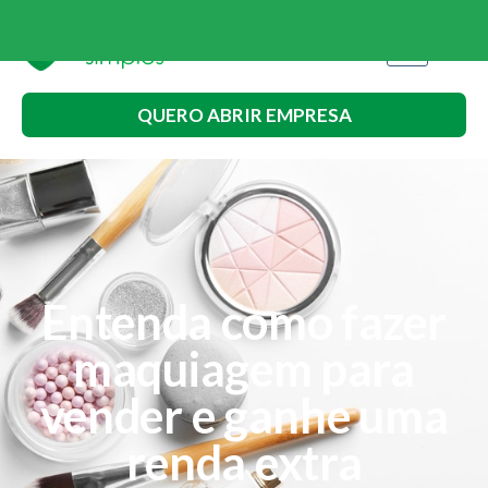
QUERO ABRIR EMPRESA
Entenda como fazer
maquiagem para
vender e ganhe uma
renda extra