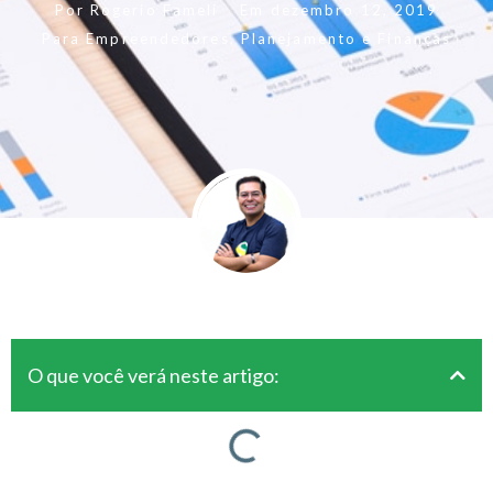
Por
Rogerio Fameli
Em
dezembro 12, 2019
Para Empreendedores
,
Planejamento e Finanças
O que você verá neste artigo: