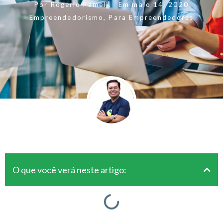
Por
Rogerio Fameli
Em
maio 14, 2020
Empreendedorismo
,
Para Empreendedores
O que você verá neste artigo: