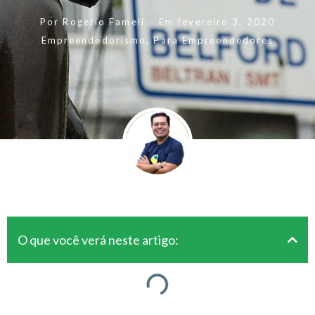
Por
Rogerio Fameli
Em
fevereiro 3, 2020
Empreendedorismo
,
Para Empreendedores
O que você verá neste artigo: