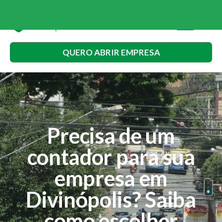
QUERO ABRIR EMPRESA
Precisa de um
contador para sua
empresa em
Divinópolis? Saiba
como escolher