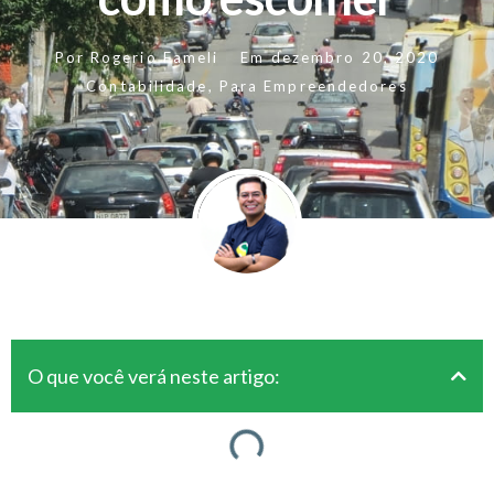
Por
Rogerio Fameli
Em
dezembro 20, 2020
Contabilidade
,
Para Empreendedores
O que você verá neste artigo: