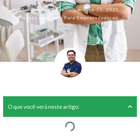
Por
Rogerio Fameli
Em
julho 15, 2020
Novos Negócios
,
Para Empreendedores
O que você verá neste artigo: