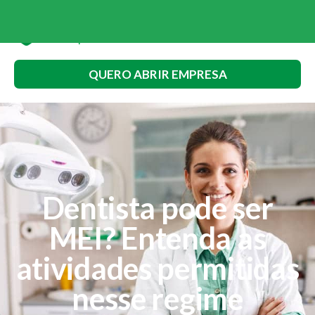
QUERO ABRIR EMPRESA
Dentista pode ser
MEI? Entenda as
atividades permitidas
nesse regime