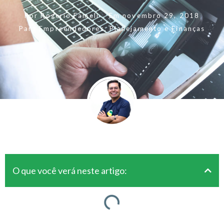
Por
Rogerio Fameli
Em
novembro 29, 2018
Para Empreendedores
,
Planejamento e Finanças
O que você verá neste artigo: