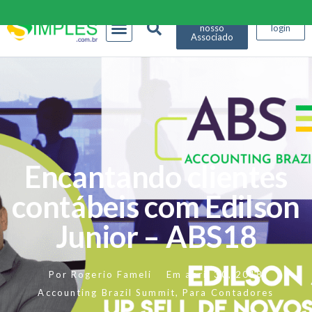
Seja
nosso
login
Associado
Encantando clientes
contábeis com Edilson
Junior – ABS18
Por
Rogerio Fameli
Em
abril 30, 2018
Accounting Brazil Summit
,
Para Contadores