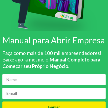
Manual para Abrir Empresa
Faça como mais de 100 mil empreendedores!
Baixe agora mesmo o
Manual Completo para
Começar seu Próprio Negócio
.
Baixar