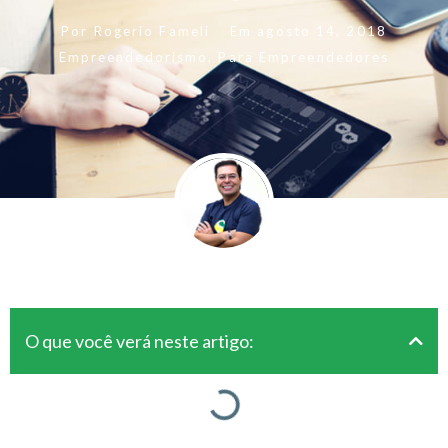
Por
Rogerio Fameli
Em
agosto 14, 2018
Empreendedorismo
,
Para Empreendedores
O que você verá neste artigo: