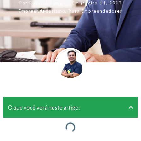
Por
Rogerio Fameli
Em
janeiro 14, 2019
Empreendedorismo
,
Para Empreendedores
O que você verá neste artigo: