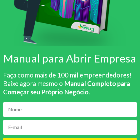
Manual para Abrir Empresa
Faça como mais de 100 mil empreendedores!
Baixe agora mesmo o
Manual Completo para
Começar seu Próprio Negócio
.