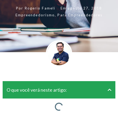
Por
Rogerio Fameli
Em
agosto 27, 2018
Empreendedorismo
,
Para Empreendedores
O que você verá neste artigo: