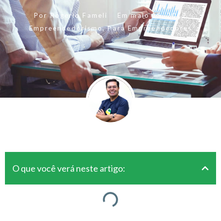
Por
Rogerio Fameli
Em
maio 15, 2019
Empreendedorismo
,
Para Empreendedores
O que você verá neste artigo: