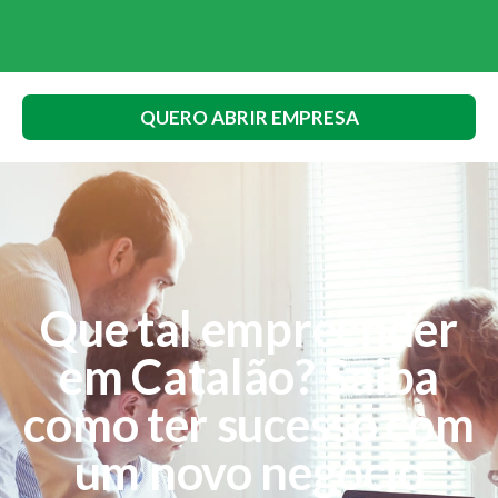
QUERO ABRIR EMPRESA
Que tal empreender
em Catalão? Saiba
como ter sucesso com
um novo negócio