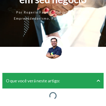
Por
Rogerio Fameli
Em
julho 17, 2018
Empreendedorismo
,
Para Empreendedores
O que você verá neste artigo: