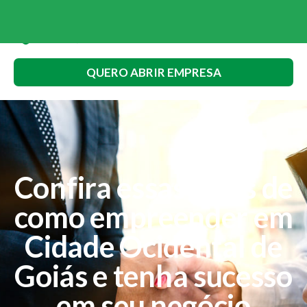
QUERO ABRIR EMPRESA
Confira essas dicas de
como empreender em
Cidade Ocidental de
Goiás e tenha sucesso
em seu negócio