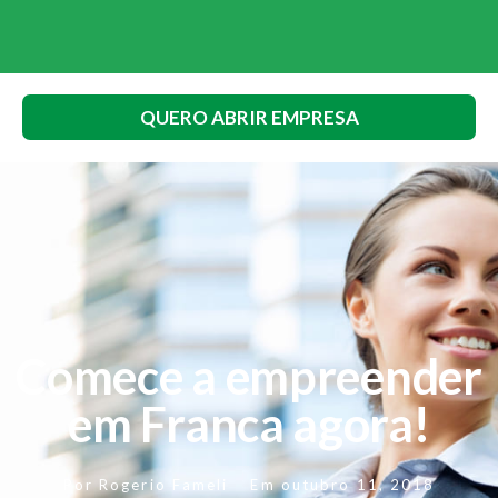
QUERO ABRIR EMPRESA
Comece a empreender
em Franca agora!
Por
Rogerio Fameli
Em
outubro 11, 2018