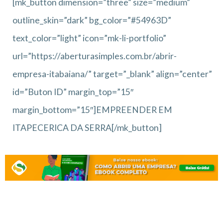
[mk_button dimension=”three” size=”medium”
outline_skin=”dark” bg_color=”#54963D”
text_color=”light” icon=”mk-li-portfolio”
url=”https://aberturasimples.com.br/abrir-
empresa-itabaiana/” target=”_blank” align=”center”
id=”Buton ID” margin_top=”15″
margin_bottom=”15″]EMPREENDER EM
ITAPECERICA DA SERRA[/mk_button]