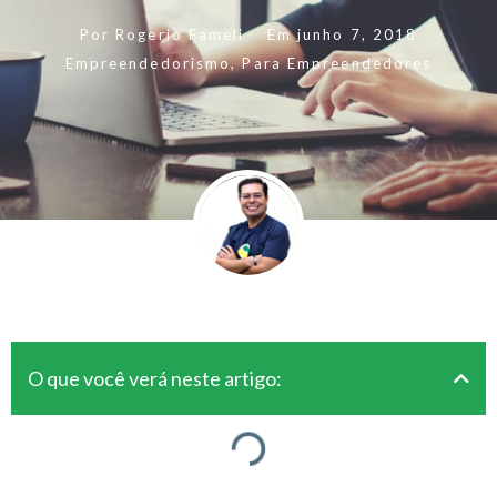
Por
Rogerio Fameli
Em
junho 7, 2018
Empreendedorismo
,
Para Empreendedores
O que você verá neste artigo: