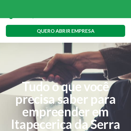
QUERO ABRIR EMPRESA
Tudo o que você
precisa saber para
empreender em
Itapecerica da Serra