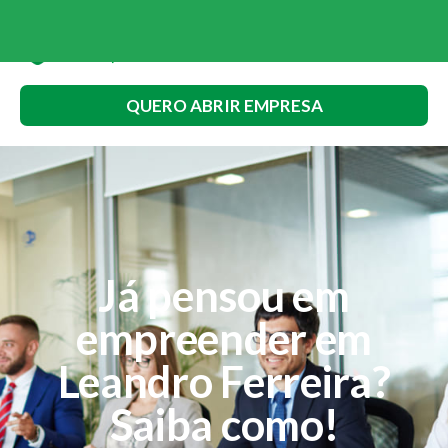
QUERO ABRIR EMPRESA
Já pensou em
empreender em
Leandro Ferreira?
Saiba como!