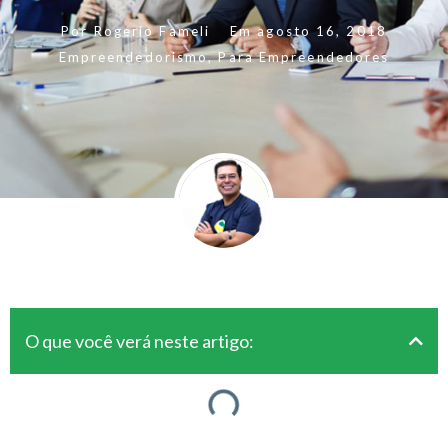
Por
Rogerio Fameli
Em
agosto 16, 2018
Empreendedorismo
,
Para Empreendedores
O que você verá neste artigo: