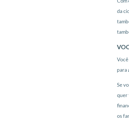
Com e
da ci
també
també
VOC
Você
para
Se vo
quer 
finan
os fa