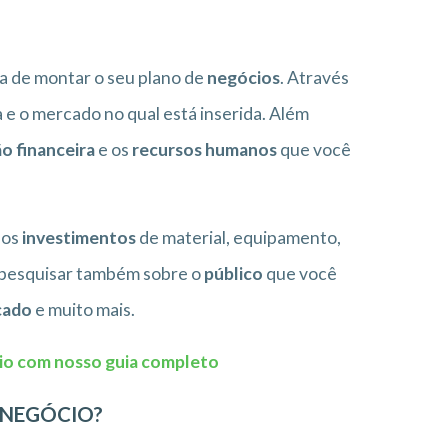
 de montar o seu plano de
negócios
. Através
 e o mercado no qual está inserida. Além
o financeira
e os
recursos humanos
que você
 os
investimentos
de material, equipamento,
 pesquisar também sobre o
público
que você
cado
e muito mais.
cio com nosso guia completo
 NEGÓCIO?