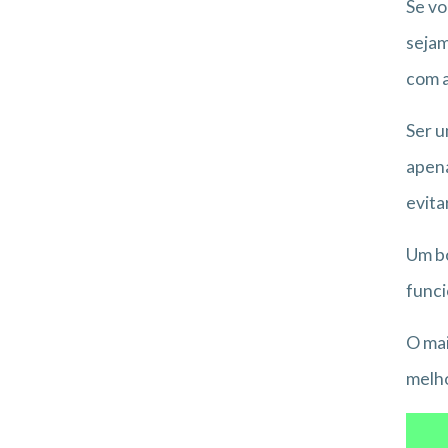
Se vo
sejam
com a
Ser u
apena
evita
Um bo
funci
O mai
melho