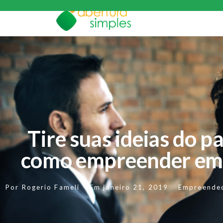
Tire suas ideias do p
como empreender e
Por
Rogerio Fameli
Em
janeiro 21, 2019
Empreende