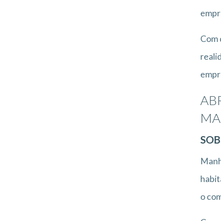
empre
Com d
reali
empre
AB
MA
SOB
Manhu
habit
o com