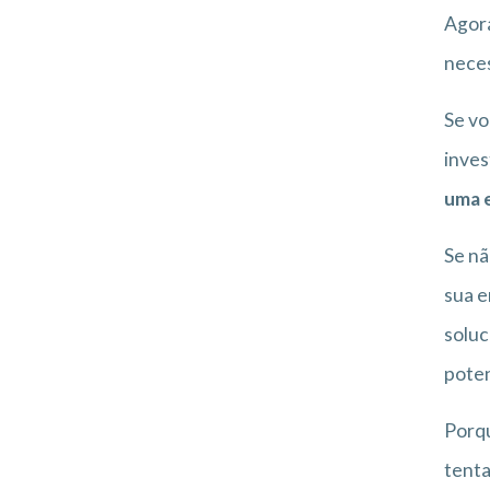
Agor
neces
Se vo
inves
uma e
Se nã
sua e
soluc
poten
Porqu
tenta