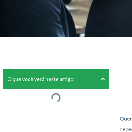
O que você verá neste artigo:
Quer
neces