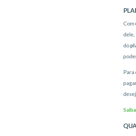
PLA
Com u
dele,
do
pl
poder
Para 
pagam
desej
Saiba
QUA