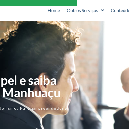
Home
Outros Serviços
Conteúd
apel e saiba
m Manhuaçu
dorismo
,
Para Empreendedores