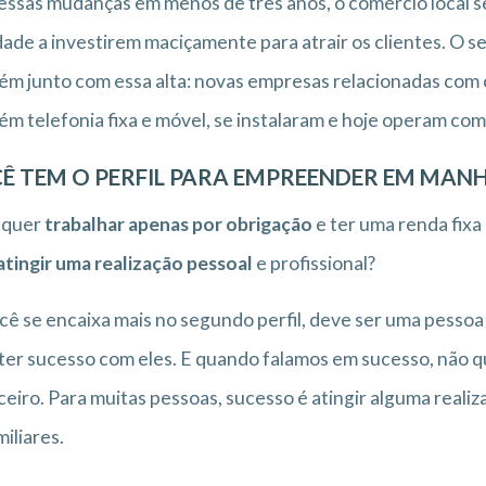
ssas mudanças em menos de três anos, o comércio local se
dade a investirem maciçamente para atrair os clientes. O 
m junto com essa alta: novas empresas relacionadas com c
m telefonia fixa e móvel, se instalaram e hoje operam com 
Ê TEM O PERFIL PARA EMPREENDER EM MAN
 quer
trabalhar apenas por obrigação
e ter uma renda fixa
atingir uma realização pessoal
e profissional?
cê se encaixa mais no segundo perfil, deve ser uma pessoa
ter sucesso com eles. E quando falamos em sucesso, não 
ceiro. Para muitas pessoas, sucesso é atingir alguma reali
miliares.