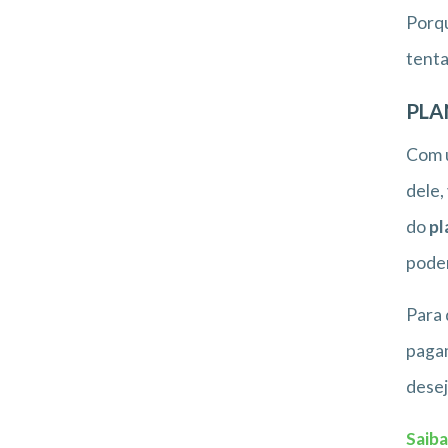
Porqu
tenta
PLA
Com u
dele,
do
pl
poder
Para 
pagam
desej
Saiba