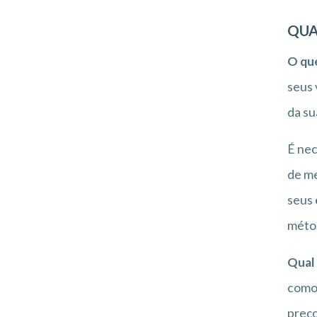
QUA
O que
seus 
da su
É nec
de me
seus
méto
Qual 
como 
preço