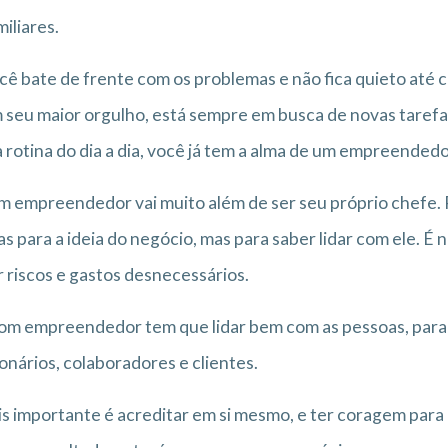
miliares.
cê bate de frente com os problemas e não fica quieto até c
 seu maior orgulho, está sempre em busca de novas tarefas
 rotina do dia a dia, você já tem a alma de um empreendedo
m empreendedor vai muito além de ser seu próprio chefe.
s para a ideia do negócio, mas para saber lidar com ele. É 
r riscos e gastos desnecessários.
m empreendedor tem que lidar bem com as pessoas, para
onários, colaboradores e clientes.
s importante é acreditar em si mesmo, e ter coragem para 