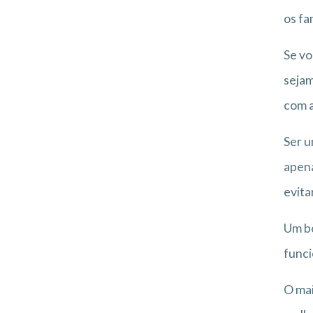
os fa
Se vo
sejam
com a
Ser u
apena
evita
Um bo
funci
O mai