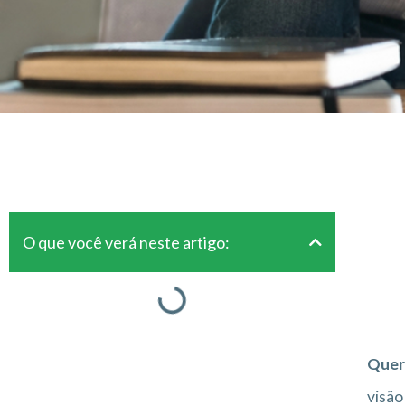
O que você verá neste artigo:
Quer
visão