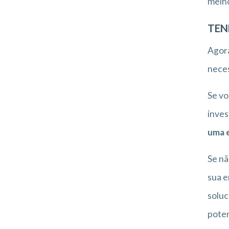
melho
TEN
Agora
neces
Se vo
inves
uma e
Se nã
sua e
soluc
poten