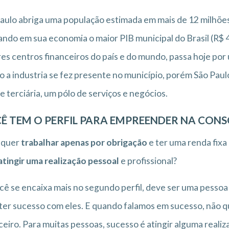
aulo abriga uma população estimada em mais de 12 milhões 
ndo em sua economia o maior PIB municipal do Brasil (R$ 
es centros financeiros do país e do mundo, passa hoje p
 a industria se fez presente no município, porém São Pau
e terciária, um pólo de serviços e negócios.
Ê TEM O PERFIL PARA EMPREENDER NA CON
 quer
trabalhar apenas por obrigação
e ter uma renda fixa
atingir uma realização pessoal
e profissional?
cê se encaixa mais no segundo perfil, deve ser uma pessoa
ter sucesso com eles. E quando falamos em sucesso, não 
ceiro. Para muitas pessoas, sucesso é atingir alguma reali