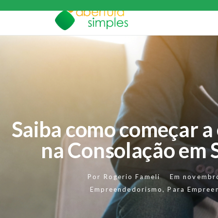
Saiba como começar a
na Consolação em 
Por
Rogerio Fameli
Em
novembr
Empreendedorismo
,
Para Empree