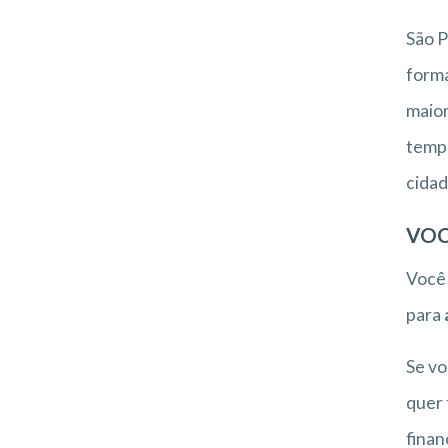
São P
forma
maior
tempo
cidad
VOC
Você
para
Se vo
quer 
finan