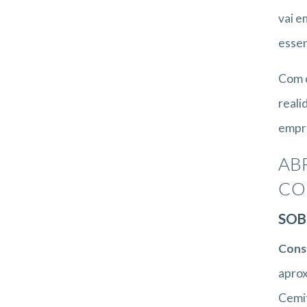
vai e
essen
Com d
reali
empre
AB
CO
SOB
Cons
aprox
Cemit