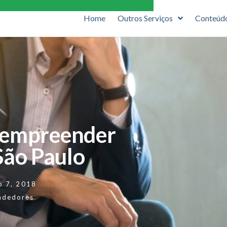
Home
Outros Serviços
Conteúd
 empreender
São Paulo
o 7, 2018
ndedores