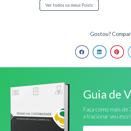
Ver todos os meus Posts
Gostou? Compart
Guia de 
Faça como mais de 
a tracionar seu escr