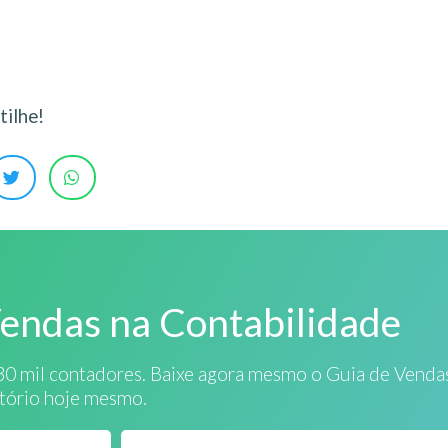
ilhe!
Vendas na Contabilidade
30 mil contadores. Baixe agora mesmo o Guia de Venda
itório hoje mesmo.