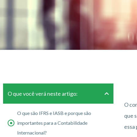
O que você verá neste artigo:
O con
O que são IFRS e IASB e porque são
que s
importantes para a Contabilidade
essa 
Internacional?