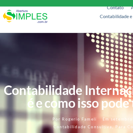
Contato
Contabilidade e
Contabilidade Internac
é e como isso pode 
Por
Rogerio Fameli
Em
setembro
Contabilidade Consultiva
,
Para C