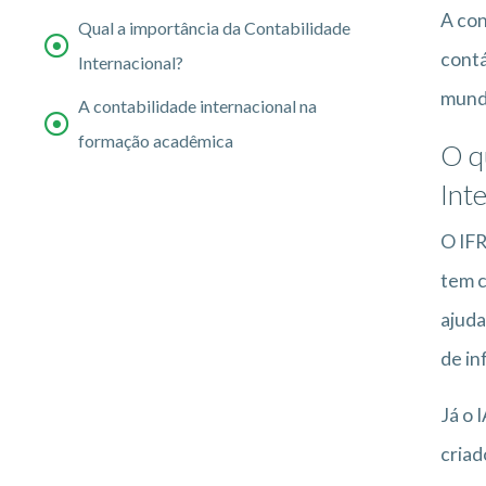
A con
Qual a importância da Contabilidade
contá
Internacional?
mundo
A contabilidade internacional na
formação acadêmica
O q
Int
O IFR
tem c
ajuda
de in
Já o 
criad