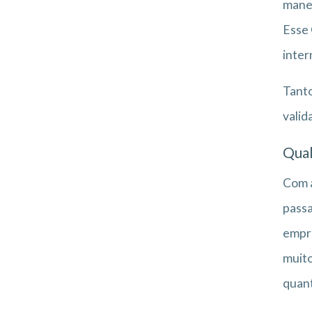
manei
Esse 
inter
Tanto
valid
Qual
Com a
passa
empre
muito
quant