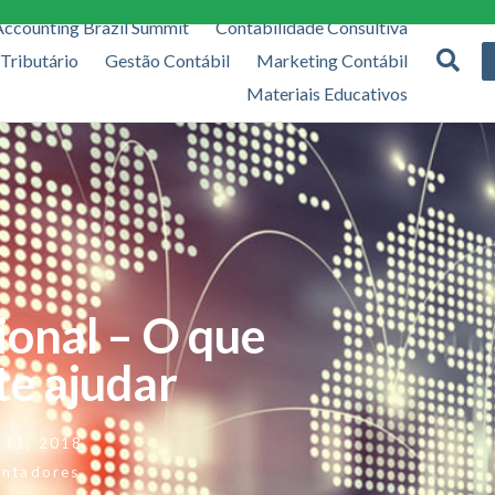
Accounting Brazil Summit
Contabilidade Consultiva
 Tributário
Gestão Contábil
Marketing Contábil
Materiais Educativos
ional – O que
te ajudar
 11, 2018
ontadores