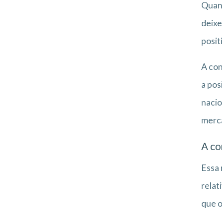
Quand
deixe
posit
A con
a pos
nacio
merca
A co
Essa 
relat
que o