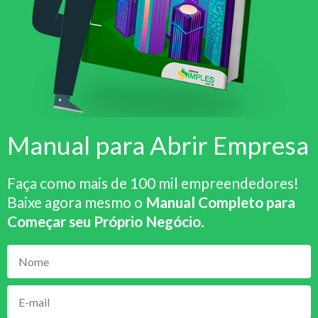
Manual para Abrir Empresa
Faça como mais de 100 mil empreendedores!
Baixe agora mesmo o
Manual Completo para
Começar seu Próprio Negócio
.