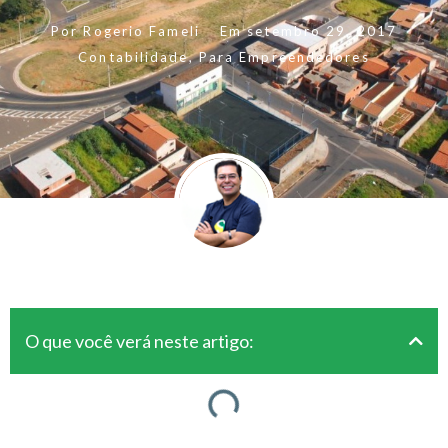
Por
Rogerio Fameli
Em
setembro 29, 2017
Contabilidade
,
Para Empreendedores
O que você verá neste artigo: